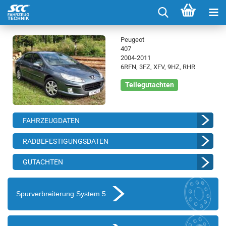
Peugeot
407
2004-2011
6RFN, 3FZ, XFV, 9HZ, RHR
Teilegutachten
FAHRZEUGDATEN
RADBEFESTIGUNGSDATEN
GUTACHTEN
Spurverbreiterung System 5