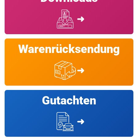
➜
Warenrücksendung
➜
Gutachten
➜