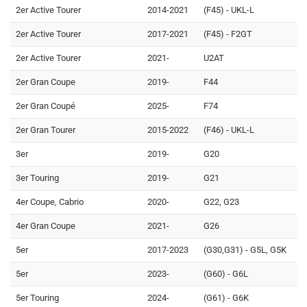
2er Active Tourer
2014-2021
(F45) - UKL-L
2er Active Tourer
2017-2021
(F45) - F2GT
2er Active Tourer
2021-
U2AT
2er Gran Coupe
2019-
F44
2er Gran Coupé
2025-
F74
2er Gran Tourer
2015-2022
(F46) - UKL-L
3er
2019-
G20
3er Touring
2019-
G21
4er Coupe, Cabrio
2020-
G22, G23
4er Gran Coupe
2021-
G26
5er
2017-2023
(G30,G31) - G5L, G5K
5er
2023-
(G60) - G6L
5er Touring
2024-
(G61) - G6K