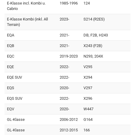
E-Klasse incl. Kombi u.
1985-1996
124
Cabrio
E-Klasse Kombi (inkl. All
2023-
S214 (R2ES)
Terrain)
EQA
2021-
DB, F2B, H243
EQB
2021-
X243 (F2B)
EQC
2019-2023
N293, 204X
EQE
2022-
V295
EQE SUV
2022-
X294
EQS
2020-
V297
EQS SUV
2022-
X296
EQV
2020-
W447
GL-Klasse
2006-2012
G164
GL-Klasse
2012-2015
166