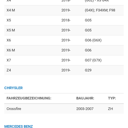
X4
2018-
(G02) - X3 G4X
X4 M
2019-
(G4X); F34XM; F98
X5
2018-
G05
X5 M
2019-
G05
X6
2019-
G06 (G6X)
X6 M
2019-
G06
X7
2019-
G07 (G7X)
Z4
2019-
G29
CHRYSLER
FAHRZEUGBEZEICHNUNG:
BAUJAHR:
TYP:
Crossfire
2003-2007
ZH
MERCEDES BENZ