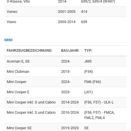
V-Klasse, Vito
2014-
639/2, 639/4 (W447)
Vaneo
2001-2005
414
Viano
2003-2014
639
MINI
FAHRZEUGBEZEICHNUNG:
BAUJAHR:
TYP:
Aceman E, SE
2024-
JM5
Mini Clubman
2015-
(F54)
Mini Cooper
2024-
FM6 (F66)
Mini Cooper E
2023-
(J01)
Mini Cooper inkl. S und Cabrio
2014-2024
(F56, F57) - ULK-L
Mini Cooper inkl. S und Cabrio
2016-2024
(F56, F57) - FMCA,
FML2, FML4
Mini Cooper SE
2019-2023
SE