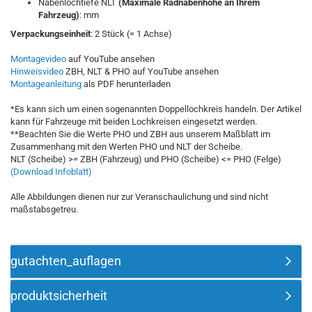
Nabenlochtiefe NLT
(Maximale Radnabenhöhe an Ihrem
Fahrzeug)
:
mm
Verpackungseinheit
: 2 Stück (= 1 Achse)
Montagevideo
auf YouTube ansehen
Hinweisvideo
ZBH, NLT & PHO auf YouTube ansehen
Montageanleitung
als PDF herunterladen
*Es kann sich um einen sogenannten Doppellochkreis handeln. Der Artikel
kann für Fahrzeuge mit beiden Lochkreisen eingesetzt werden.
**Beachten Sie die Werte PHO und ZBH aus unserem Maßblatt im
Zusammenhang mit den Werten PHO und NLT der Scheibe.
NLT (Scheibe) >= ZBH (Fahrzeug) und PHO (Scheibe) <= PHO (Felge)
(Download Infoblatt)
Alle Abbildungen dienen nur zur Veranschaulichung und sind nicht
maßstabsgetreu.
gutachten_auflagen
produktsicherheit