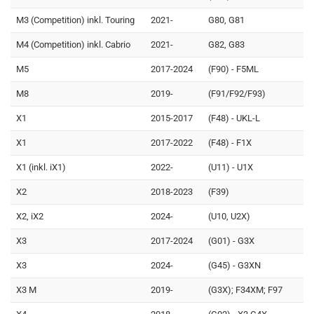
M3 (Competition) inkl. Touring
2021-
G80, G81
M4 (Competition) inkl. Cabrio
2021-
G82, G83
M5
2017-2024
(F90) - F5ML
M8
2019-
(F91/F92/F93)
X1
2015-2017
(F48) - UKL-L
X1
2017-2022
(F48) - F1X
X1 (inkl. iX1)
2022-
(U11) - U1X
X2
2018-2023
(F39)
X2, iX2
2024-
(U10, U2X)
X3
2017-2024
(G01) - G3X
X3
2024-
(G45) - G3XN
X3 M
2019-
(G3X); F34XM; F97