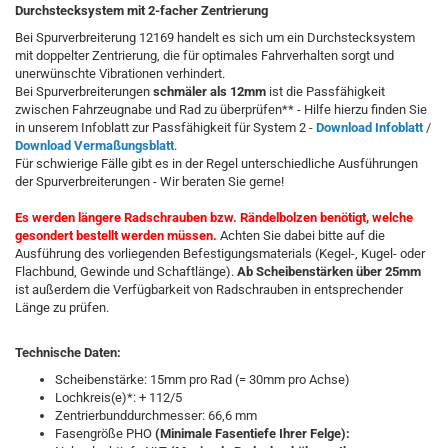
Durchstecksystem mit 2-facher Zentrierung
Bei Spurverbreiterung 12169 handelt es sich um ein Durchstecksystem
mit doppelter Zentrierung, die für optimales Fahrverhalten sorgt und
unerwünschte Vibrationen verhindert.
Bei Spurverbreiterungen
schmäler als 12mm
ist die Passfähigkeit
zwischen Fahrzeugnabe und Rad zu überprüfen** - Hilfe hierzu finden Sie
in unserem Infoblatt zur Passfähigkeit für System 2 -
Download Infoblatt
/
Download Vermaßungsblatt
.
Für schwierige Fälle gibt es in der Regel unterschiedliche Ausführungen
der Spurverbreiterungen - Wir beraten Sie gerne!
Es werden längere Radschrauben bzw. Rändelbolzen benötigt, welche
gesondert bestellt werden müssen.
Achten Sie dabei bitte auf die
Ausführung des vorliegenden Befestigungsmaterials (Kegel-, Kugel- oder
Flachbund, Gewinde und Schaftlänge).
Ab Scheibenstärken über 25mm
ist außerdem die Verfügbarkeit von Radschrauben in entsprechender
Länge zu prüfen.
Technische Daten:
Scheibenstärke: 15mm pro Rad (= 30mm pro Achse)
Lochkreis(e)*: + 112/5
Zentrierbunddurchmesser: 66,6 mm
Fasengröße PHO
(Minimale Fasentiefe Ihrer Felge):