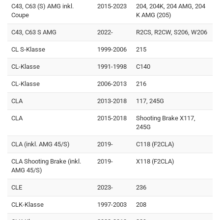
C43, C63 (S) AMG inkl.
2015-2023
204, 204K, 204 AMG, 204
Coupe
K AMG (205)
C43, C63 S AMG
2022-
R2CS, R2CW, S206, W206
CL S-Klasse
1999-2006
215
CL-Klasse
1991-1998
C140
CL-Klasse
2006-2013
216
CLA
2013-2018
117, 245G
CLA
2015-2018
Shooting Brake X117,
245G
CLA (inkl. AMG 45/S)
2019-
C118 (F2CLA)
CLA Shooting Brake (inkl.
2019-
X118 (F2CLA)
AMG 45/S)
CLE
2023-
236
CLK-Klasse
1997-2003
208