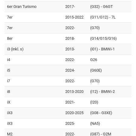
6er Gran Turismo
2017-
(G32) - G6GT
7er
2015-2022
(G11/G12) - 7L
7er
2022-
(G70)
8er
2018-
(G14/G15/G16)
i3 (inkl. s)
2013-
(i01) - BMWi-1
i4
2022-
G26
i5
2024-
(G60E)
i7
2022-
(G70)
i8
2013-2020
(i12) - BMWi-2
iX
2021-
(I20)
iX3
2020-2025
(G08 - G3XE)
iX3
2025-
(NA5)
M2
2022-
(G87) - G2M