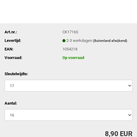
Art.nr.:
CK1716S
Levertijd:
2-3 werkdagen
(Buitenland afwijkend)
EAN:
1054218
Voorraad:
Op voorraad
Sleutelwijdte:
Aantal:
8,90 EUR