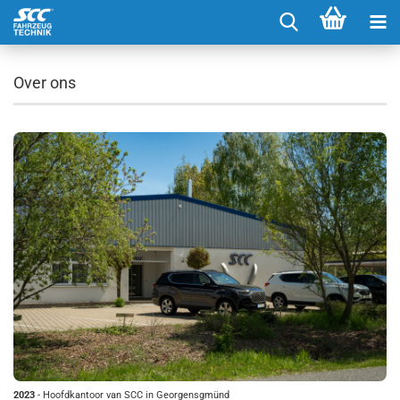
Over ons
2023
- Hoofdkantoor van SCC in Georgensgmünd