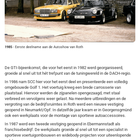
1985
- Eerste deelname aan de Autoshow van Roth
De GTI-bijeenkomst, die voor het eerst in 1982 werd georganiseerd,
groeide al snel uit tot hét trefpunt van de tuningwereld in de DACH-regio.
In 1986 nam SCC hier voor het eerst deel en presenteerde een volledig
omgebouwde Golf 1. Het voertuig kreeg een brede carrosserie van
plaatstaal. Hiervoor werden de zijpanelen opengezaagd, met staal
verbreed en vervolgens weer gelast. Na meerdere uitbreidingen en de
vergroting van de bedrijfsruimtes in Roth werd een nieuwe vestiging
geopend in Neumarkt/Opf. In datzelfde jaar kwam er in Georgensgmünd
ook een werkplaats voor de montage van sportieve autoaccessoires.
In 1987 werd een tweede vestiging geopend in Ebermannstadt als
franchisebedrijf. De werkplaats groeide al snel uit tot een specialist in
sportieve voertuigombouwen en widebody-projecten voor uiteenlopende