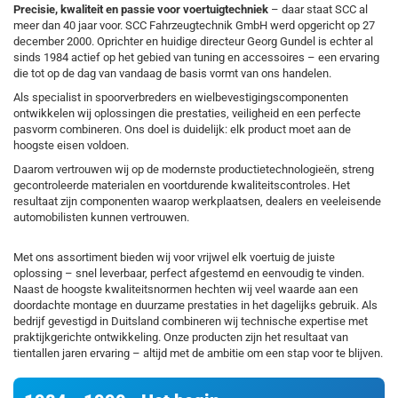
Precisie, kwaliteit en passie voor voertuigtechniek
– daar staat SCC al
meer dan 40 jaar voor. SCC Fahrzeugtechnik GmbH werd opgericht op 27
december 2000. Oprichter en huidige directeur Georg Gundel is echter al
sinds 1984 actief op het gebied van tuning en accessoires – een ervaring
die tot op de dag van vandaag de basis vormt van ons handelen.
Als specialist in spoorverbreders en wielbevestigingscomponenten
ontwikkelen wij oplossingen die prestaties, veiligheid en een perfecte
pasvorm combineren. Ons doel is duidelijk: elk product moet aan de
hoogste eisen voldoen.
Daarom vertrouwen wij op de modernste productietechnologieën, streng
gecontroleerde materialen en voortdurende kwaliteitscontroles. Het
resultaat zijn componenten waarop werkplaatsen, dealers en veeleisende
automobilisten kunnen vertrouwen.
Met ons assortiment bieden wij voor vrijwel elk voertuig de juiste
oplossing – snel leverbaar, perfect afgestemd en eenvoudig te vinden.
Naast de hoogste kwaliteitsnormen hechten wij veel waarde aan een
doordachte montage en duurzame prestaties in het dagelijks gebruik. Als
bedrijf gevestigd in Duitsland combineren wij technische expertise met
praktijkgerichte ontwikkeling. Onze producten zijn het resultaat van
tientallen jaren ervaring – altijd met de ambitie om een stap voor te blijven.