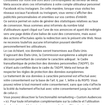
consultées sur notre site sont alors communiquées au serveur de Meta.
Meta associe alors ces informations à votre compte utilisateur personnel
Facebook et/ou Instagram. De cette manière, lorsque vous visitez les
réseaux sociaux Facebook ou Instagram, vous verrez s’afficher des
publicités personnalisées et orientées sur vos centres d’intérêt.
Ce service permet en outre de générer des statistiques relatives au taux
de conversion. Nous sommes ainsi informés du nombre total
d’utilisateurs ayant cliqué sur l’une de nos annonces et ayant été redirigés
vers une page dotée d’une balise de suivi des conversions, mais aussi
des actions effectuées après la redirection vers le présent site Web. Nous
ne recevons toutefois aucune information pouvant identifier
personnellement les utilisateurs.
Le cas échéant, vos données seront transmises aux États-Unis.
S’agissant des États-Unis, la Commission européenne a adopté une
décision permettant de constater le caractère adéquat : le Cadre
transatlantique de protection des données personnelles (TADPF). En
s’étant auto-certifiée dans le cadre du TADPF, Meta est tenue de
respecter les règles de protection des données européennes.
Le traitement de vos données à caractère personnel est effectué avec
votre consentement sur la base de l’art. 6, par. 1, lettre a du RGPD. Vous
pouvez retirer à tout moment votre consentement, sans que cela n’affecte
la licéité du traitement effectué avec votre consentement jusqu’au retrait
de celui-ci.
Vous pouvez désactiver la fonctionnalité remarketing « Custom Audiences
» ici. Pour toute information complémentaire sur la collecte et l’utilisation