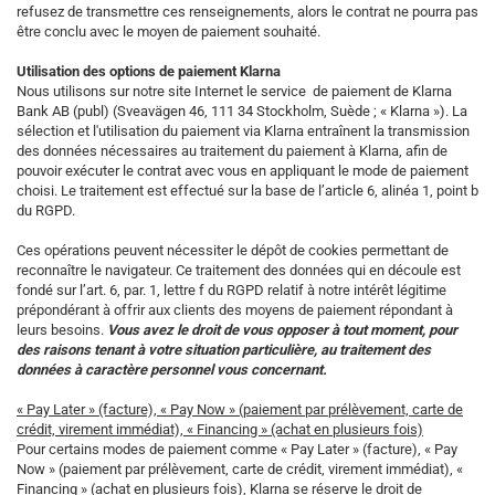
refusez de transmettre ces renseignements, alors le contrat ne pourra pas
être conclu avec le moyen de paiement souhaité.
Utilisation des options de paiement Klarna
Nous utilisons sur notre site Internet le service de paiement de Klarna
Bank AB (publ) (Sveavägen 46, 111 34 Stockholm, Suède ; « Klarna »). La
sélection et l'utilisation du paiement via Klarna entraînent la transmission
des données nécessaires au traitement du paiement à Klarna, afin de
pouvoir exécuter le contrat avec vous en appliquant le mode de paiement
choisi. Le traitement est effectué sur la base de l’article 6, alinéa 1, point b
du RGPD.
Ces opérations peuvent nécessiter le dépôt de cookies permettant de
reconnaître le navigateur. Ce traitement des données qui en découle est
fondé sur l’art. 6, par. 1, lettre f du RGPD relatif à notre intérêt légitime
prépondérant à offrir aux clients des moyens de paiement répondant à
leurs besoins.
Vous avez le droit de vous opposer à tout moment, pour
des raisons tenant à votre situation particulière, au traitement des
données à caractère personnel vous concernant.
« Pay Later » (facture), « Pay Now » (paiement par prélèvement, carte de
crédit, virement immédiat), « Financing » (achat en plusieurs fois)
Pour certains modes de paiement comme « Pay Later » (facture), « Pay
Now » (paiement par prélèvement, carte de crédit, virement immédiat), «
Financing » (achat en plusieurs fois), Klarna se réserve le droit de