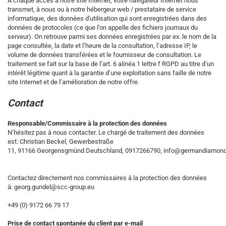
À chaque accès à notre site Internet, votre navigateur Internet nous
transmet, à nous ou à notre hébergeur web / prestataire de service
informatique, des données d'utilisation qui sont enregistrées dans des
données de protocoles (ce que l’on appelle des fichiers journaux du
serveur). On retrouve parmi ses données enregistrées par ex. le nom de la
page consultée, la date et l’heure de la consultation, l’adresse IP, le
volume de données transférées et le fournisseur de consultation. Le
traitement se fait sur la base de l’art. 6 alinéa 1 lettre f RGPD au titre d’un
intérêt légitime quant à la garantie d’une exploitation sans faille de notre
site Internet et de l’amélioration de notre offre.
Contact
Responsable/Commissaire à la protection des données
N’hésitez pas à nous contacter. Le chargé de traitement des données
est:
Christian Beckel,
Gewerbestraße
11,
91166
Georgensgmünd
Deutschland,
0917266790,
info@germandiamond
Contactez directement nos commissaires à la protection des données
à: georg.gundel@scc-group.eu
+49 (0) 9172 66 79 17
Prise de contact spontanée du client par e-mail