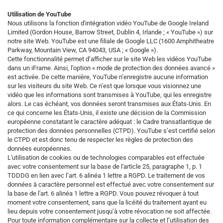
Utilisation de YouTube
Nous utilisons la fonction d'intégration vidéo YouTube de Google Ireland
Limited (Gordon House, Barrow Street, Dublin 4, Irlande ; « YouTube ») sur
notre site Web. YouTube est une filiale de Google LLC (1600 Amphitheatre
Parkway, Mountain View, CA 94043, USA ; « Google »).
Cette fonctionnalité permet d’afficher sur le site Web les vidéos YouTube
dans un iFrame. Ainsi, l’option « mode de protection des données avancé »
est activée. De cette manière, YouTube n’enregistre aucune information
sur les visiteurs du site Web. Ce n’est que lorsque vous visionnez une
vidéo que les informations sont transmises à YouTube, qui les enregistre
alors. Le cas échéant, vos données seront transmises aux États-Unis.
En
ce qui concerne les États-Unis, il existe une décision de la Commission
européenne constatant le caractère adéquat : le Cadre transatlantique de
protection des données personnelles (CTPD). YouTube
s’est certifié selon
le CTPD et est donc tenu de respecter les règles de protection des
données européennes.
L'utilisation de cookies ou de technologies comparables est effectuée
avec votre consentement sur la base de l'article 25, paragraphe 1, p. 1
TDDDG en lien avec l’art. 6 alinéa 1 lettre a RGPD. Le traitement de vos
données à caractère personnel est effectué avec votre consentement sur
la base de l'art. 6 alinéa 1 lettre a RGPD. Vous pouvez révoquer à tout
moment votre consentement, sans que la licéité du traitement ayant eu
lieu depuis votre consentement jusqu’à votre révocation ne soit affectée.
Pour toute information complémentaire sur la collecte et l’utilisation des