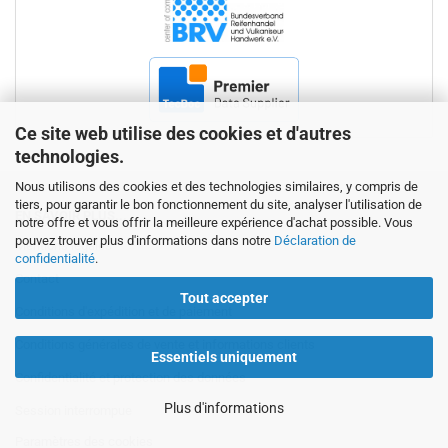
Ce site web utilise des cookies et d'autres
technologies.
Nous utilisons des cookies et des technologies similaires, y compris de
tiers, pour garantir le bon fonctionnement du site, analyser l'utilisation de
EN SAVOIR PLUS...
notre offre et vous offrir la meilleure expérience d'achat possible. Vous
pouvez trouver plus d'informations dans notre
Déclaration de
Mentions légales
confidentialité
.
Contact
Tout accepter
Conditions d'expédition et de paiement
Conditions générales de vente et informations clients
Essentiels uniquement
Confidentialité et protection des données
Plus d'informations
Session interrompue
Paramètres des cookies