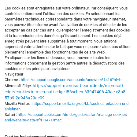
Les cookies sont enregistrés sur votre ordinateur. Par conséquent, vous
contrôlez entièrement l’utilisation des cookies. En sélectionnant les
paramètres techniques correspondants dans votre navigateur Internet,
vous pouvez être informé avant l’activation de cookies et décider de les
accepter au cas par cas ainsi qu’empêcher l’enregistrement des cookies
et la transmission des données qu’ils contiennent. Les cookies déjà
enregistrés peuvent être supprimés à tout moment. Nous attirons
cependant votre attention sur le fait que vous ne pourrez alors pas utiliser
pleinement l’ensemble des fonctionnalités de ce site Web.
En cliquant sur les liens ci-dessous, vous trouverez toutes les
informations concernant la gestion (entre autres la désactivation) des
cookies sur les principaux navigateurs :
Navigateur
Chrome :
https://support.google.com/accounts/answer/61416?hl=fr
https://support.microsoft.com/de-de/microsoft-
Microsoft Edge:
edge/cookies-in-microsoft-edge-lB6schen-63947406-40ac-c3b8-
57b9-2a946a29ae09
Mozilla Firefox :
https://support.mozilla.org/de/kb/cookies-erlauben-und-
ablehnen
Safari :
https://support.apple.com/de-de/guide/safari/manage-cookies-
and-website-data-sfri11471/mac
Cookies techniquement nécessaires