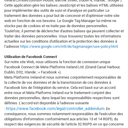
Ireland Limited (Gordon House, Barrow Street, Dublin 4, Irlande; "Google").
Cette application gère les balises JavaScript et les balises HTML utilisées
pour implémenter des outils de suivi et d'analyse en particulier. Le
traitement des données a pour but de concevoir et d'optimiser notre site
web en fonction de vos besoins. Le Google Tag Manager lui-même ne
stocke pas de cookies et ne traite pas de données personnelles.
Toutefois, il permet de déclencher d'autres balises qui peuvent collecter et
traiter des données personnelles. Vous trouverez toutes les informations
actuelles sur les conditions d'utilisation et la protection des données à
l’adresse
https://www.google.com/intl/de/tagmanager/use-policy.html
Utilisation de Facebook Connect
Sur notre site Web, nous utilisons la fonction de connexion unique
Facebook Connect de Meta Platforms Ireland Ltd. (Grand Canal Harbour,
Dublin, D02, Irlande ; « Facebook »).
Meta Platforms Ireland et nous sommes conjointement responsables de
la collecte de vos données et de la transmission de ces données à
Facebook lors de l'intégration du service. Cela est basé sur un accord
entre nous et Meta Platforms Ireland sur le traitement conjoint des
données personnelles, dans lequel les responsabilités respectives sont
définies. L'accord est disponible à l'adresse suivante
https://www.facebook.com/legal/controller_addendum
:
. En
conséquence, nous sommes notamment responsables de l'exécution des
obligations d'information conformément aux articles 13 et 14 RGPD, du
respect des exigences de sécurité de l'article 32 RGPD en ce qui concerne