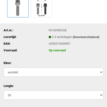
Art.nr.:
M1425KE26E
Levertijd:
2-3 werkdagen
(Buitenland afwijkend)
EAN:
4250513459857
Voorraad:
Op voorraad
Kleur:
Lengte: